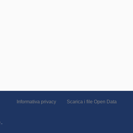
Informativa privacy
Scarica i file Open Data
.
(Collegamento esterno)