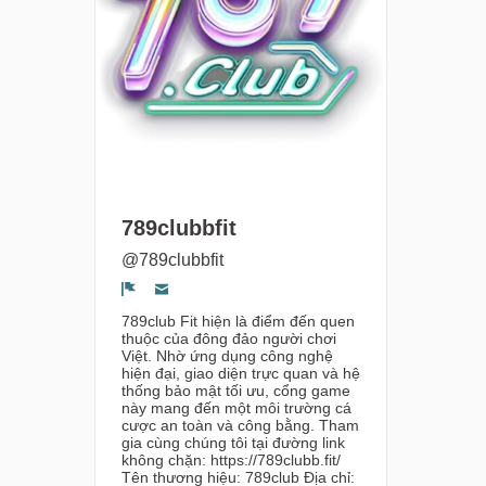
789clubbfit
@789clubbfit
Segnala un problema
789club Fit hiện là điểm đến quen
thuộc của đông đảo người chơi
Việt. Nhờ ứng dụng công nghệ
hiện đại, giao diện trực quan và hệ
thống bảo mật tối ưu, cổng game
này mang đến một môi trường cá
cược an toàn và công bằng. Tham
gia cùng chúng tôi tại đường link
không chặn: https://789clubb.fit/
Tên thương hiệu: 789club Địa chỉ: