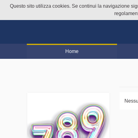
Questo sito utilizza cookies. Se continui la navigazione signi
regolament
Home
Nessu