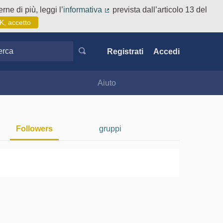
rne di più, leggi l’
informativa
prevista dall’articolo 13 del
(Collegamento esterno)
K, accetto
ca
Registrati
Accedi
Aiuto
Followers
gruppi