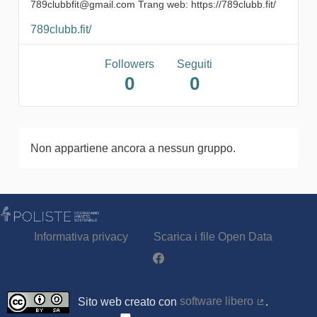
789clubbfit@gmail.com Trang web: https://789clubb.fit/
789clubb.fit/
Followers
Seguiti
0
0
Non appartiene ancora a nessun gruppo.
Informativa privacy
Scarica i file Open Data
Partecipa - Poliste su Facebook
Sito web creato con
software libero
.
(Collegamen