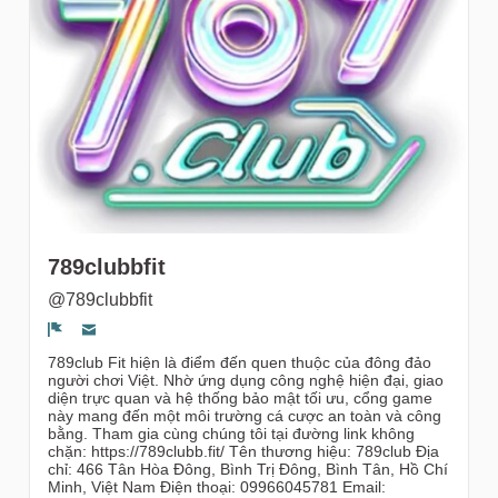
Followers
789clubbfit
@789clubbfit
Segnala un problema
789club Fit hiện là điểm đến quen thuộc của đông đảo
người chơi Việt. Nhờ ứng dụng công nghệ hiện đại, giao
diện trực quan và hệ thống bảo mật tối ưu, cổng game
này mang đến một môi trường cá cược an toàn và công
bằng. Tham gia cùng chúng tôi tại đường link không
chặn: https://789clubb.fit/ Tên thương hiệu: 789club Địa
chỉ: 466 Tân Hòa Đông, Bình Trị Đông, Bình Tân, Hồ Chí
Minh, Việt Nam Điện thoại: 09966045781 Email: