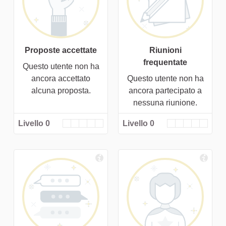
Proposte accettate
Riunioni
frequentate
Questo utente non ha
ancora accettato
Questo utente non ha
alcuna proposta.
ancora partecipato a
nessuna riunione.
Livello 0
Livello 0