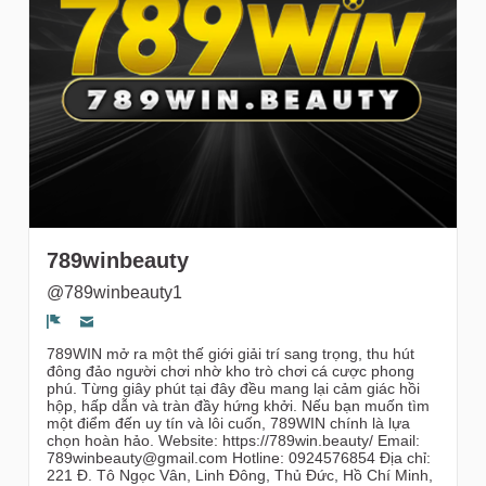
gruppi
789winbeauty
@789winbeauty1
Segnala un problema
789WIN mở ra một thế giới giải trí sang trọng, thu hút
đông đảo người chơi nhờ kho trò chơi cá cược phong
phú. Từng giây phút tại đây đều mang lại cảm giác hồi
hộp, hấp dẫn và tràn đầy hứng khởi. Nếu bạn muốn tìm
một điểm đến uy tín và lôi cuốn, 789WIN chính là lựa
chọn hoàn hảo. Website: https://789win.beauty/ Email:
789winbeauty@gmail.com Hotline: 0924576854 Địa chỉ:
221 Đ. Tô Ngọc Vân, Linh Đông, Thủ Đức, Hồ Chí Minh,