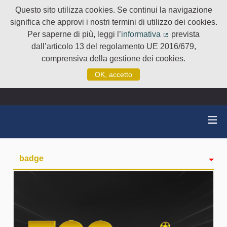
Questo sito utilizza cookies. Se continui la navigazione
significa che approvi i nostri termini di utilizzo dei cookies.
Per saperne di più, leggi l’
informativa
prevista
(Collegamento e
dall’articolo 13 del regolamento UE 2016/679,
comprensiva della gestione dei cookies.
OK, accetto
badge
Attività
Seguiti
Followers