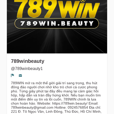
gruppi
789winbeauty
@789winbeauty1
Segnala un problema
789WIN mở ra một thế giới giải trí sang trọng, thu hút
đông đảo người chơi nhờ kho trò chơi cá cược phong
phú. Từng giây phút tại đây đều mang lại cảm giác hồi
hộp, hấp dẫn và tràn đầy hứng khởi. Nếu bạn muốn tìm
một điểm đến uy tín và lôi cuốn, 789WIN chính là lựa
chọn hoàn hảo. Website: https://789win.beauty/ Email:
789winbeauty@gmail.com Hotline: 0924576854 Địa chỉ:
221 Đ. Tô Ngọc Vân, Linh Đông, Thủ Đức, Hồ Chí Minh,