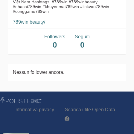
Việt Nam Hashtags: #789win #789winbeauty
#nhacai789win #khuyenmai789win #linkvao789win
#conggame789win
789win.beauty/
Followers
Seguiti
0
0
Nessun follower ancora.
Informativa privacy
Scarica i file Open Data
Partecipa - Poliste su Facebook