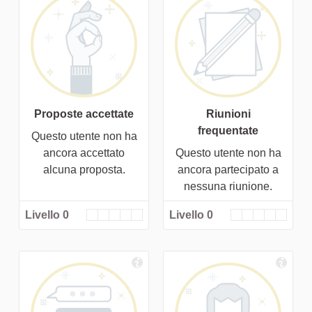
Proposte accettate
Riunioni
frequentate
Questo utente non ha
ancora accettato
Questo utente non ha
alcuna proposta.
ancora partecipato a
nessuna riunione.
Livello 0
Livello 0