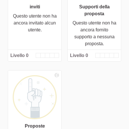
inviti
Supporti della
proposta
Questo utente non ha
ancora invitato alcun
Questo utente non ha
utente.
ancora fornito
supporto a nessuna
proposta.
Livello 0
Livello 0
Proposte