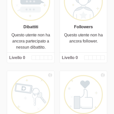
Dibattiti
Followers
Questo utente non ha
Questo utente non ha
ancora partecipato a
ancora follower.
nessun dibattito.
Livello 0
Livello 0