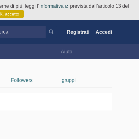
rne di più, leggi l’
informativa
prevista dall’articolo 13 del
(Collegamento esterno)
K, accetto
ca
Registrati
Accedi
Aiuto
Followers
gruppi