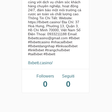
cùng với dịch vụ chăm sóc khách
hàng chuyên nghiệp, hoạt động
24/7, đảm bảo một môi trường cá
cược an toàn và chất lượng cao.
Thông Tin Chi Tiết: Website:
https://8xbett.casino/ Địa Chỉ: 37
Hoà Hưng, Phường 13, Quận 3,
Hồ Chí Minh 70000, Việt Nam Số
Điện Thoại: 0933211188 Email:
8xbettcasino@gmail.com #8xbet
#8xbettcasino #nhacai8xbet
#8xbetdangnhap #linkvao8xbet
#link8xbet #trangchu8xbet
#tai8xbet #8xbett
8xbett.casino/
Followers
Seguiti
0
0