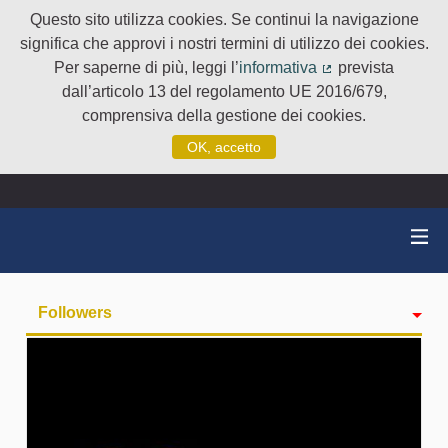
Questo sito utilizza cookies. Se continui la navigazione
significa che approvi i nostri termini di utilizzo dei cookies.
Per saperne di più, leggi l’
informativa
prevista
(Collegamento e
dall’articolo 13 del regolamento UE 2016/679,
comprensiva della gestione dei cookies.
OK, accetto
Followers
Attività
badge
Seguiti