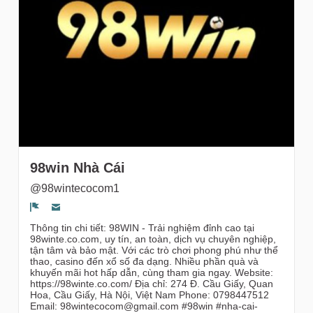
Followers
98win Nhà Cái
@98wintecocom1
Segnala un problema
Thông tin chi tiết: 98WIN - Trải nghiệm đỉnh cao tại
98winte.co.com, uy tín, an toàn, dịch vụ chuyên nghiệp,
tận tâm và bảo mật. Với các trò chơi phong phú như thể
thao, casino đến xổ số đa dạng. Nhiều phần quà và
khuyến mãi hot hấp dẫn, cùng tham gia ngay. Website:
https://98winte.co.com/ Địa chỉ: 274 Đ. Cầu Giấy, Quan
Hoa, Cầu Giấy, Hà Nội, Việt Nam Phone: 0798447512
Email: 98wintecocom@gmail.com #98win #nha-cai-