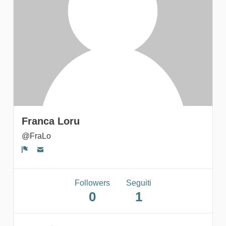
gruppi
Franca Loru
@FraLo
Segnala un problema
Followers
Seguiti
0
1