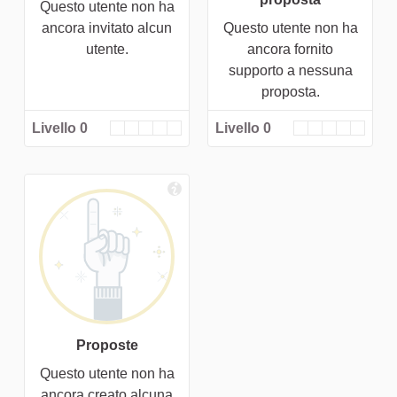
Questo utente non ha
ancora invitato alcun
Questo utente non ha
utente.
ancora fornito
supporto a nessuna
proposta.
Livello 0
Livello 0
Proposte
Questo utente non ha
ancora creato alcuna