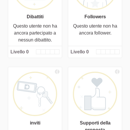
Dibattiti
Followers
Questo utente non ha
Questo utente non ha
ancora partecipato a
ancora follower.
nessun dibattito.
Livello 0
Livello 0
inviti
Supporti della
proposta