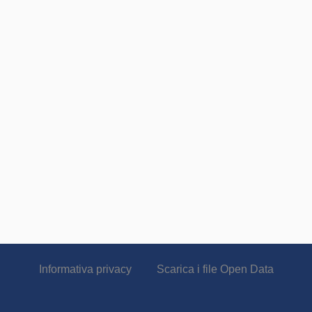
Informativa privacy
Scarica i file Open Data