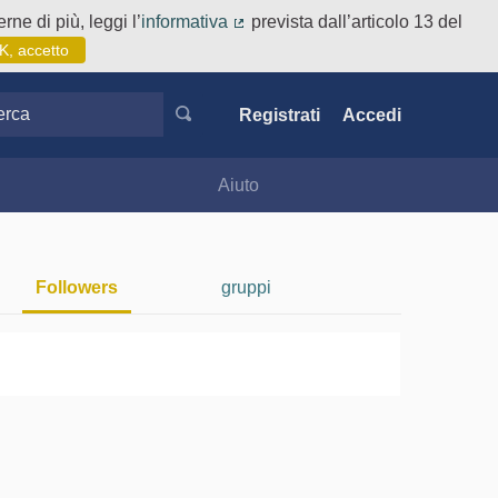
rne di più, leggi l’
informativa
prevista dall’articolo 13 del
(Collegamento esterno)
K, accetto
ca
Registrati
Accedi
Aiuto
Followers
gruppi