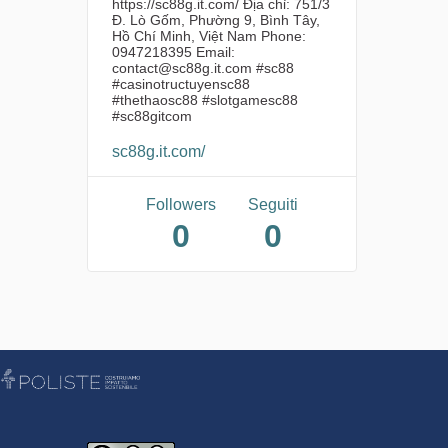
https://sc88g.it.com/ Địa chỉ: 751/3
Đ. Lò Gốm, Phường 9, Bình Tây,
Hồ Chí Minh, Việt Nam Phone:
0947218395 Email:
contact@sc88g.it.com #sc88
#casinotructuyensc88
#thethaosc88 #slotgamesc88
#sc88gitcom
sc88g.it.com/
Followers
Seguiti
0
0