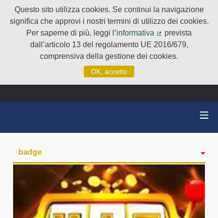
Questo sito utilizza cookies. Se continui la navigazione
significa che approvi i nostri termini di utilizzo dei cookies.
Per saperne di più, leggi l’
informativa
prevista
(Collegamento e
dall’articolo 13 del regolamento UE 2016/679,
comprensiva della gestione dei cookies.
OK, accetto
badge
Attività
Seguiti
Followers