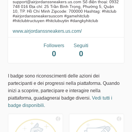
support@airjordanssneakers.us.com Số điện thoại: 0932
748 016 Địa chỉ: 25 Trần Bình Trọng, Phường 5, Quận
10, TP. Hồ Chí Minh Zipcode: 700000 Hashtag: #hitclub
#airjordanssneakersuscom #gamehitclub
#hitclubtructuyen #hitclubuytin #dangkyhitclub
www.airjordanssneakers.us.com/
Followers
Seguiti
0
0
I badge sono riconoscimenti delle azioni dei
partecipanti e dei progressi nella piattaforma. Quando
inizi a scoprire, partecipare e interagire nella
piattaforma, guadagnerai badge diversi.
Vedi tutti i
badge disponibili.