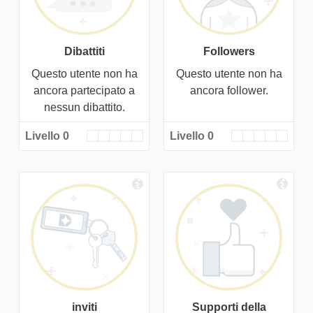
Dibattiti
Followers
Questo utente non ha
Questo utente non ha
ancora partecipato a
ancora follower.
nessun dibattito.
Livello 0
Livello 0
inviti
Supporti della