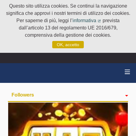
Questo sito utilizza cookies. Se continui la navigazione
significa che approvi i nostri termini di utilizzo dei cookies.
Per saperne di più, leggi l’
informativa
prevista
(Collegamento e
dall’articolo 13 del regolamento UE 2016/679,
comprensiva della gestione dei cookies.
OK, accetto
Followers
Attività
badge
Seguiti