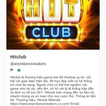
gruppi
Hitclub
@airjordanssneakers
Segnala un problema
Hitclub là thương hiệu game bài đổi thưởng uy tín, nổi
bật với giao diện hiện đại, đồ họa đẹp mắt và hệ thống
trò chơi đa dạng. Người chơi có thể trải nghiệm các
game như tài xỉu, tiến lên, nổ hũ với tỷ lệ thắng hấp dẫn
và dịch vụ hỗ trợ 24/7. Hitclub luôn mang đến sự tiện lợi,
nhanh chóng và an toàn cho mọi cược thủ. Thông tin liên
hệ: Thương hiệu: Hitclub Website:
https://www.airjordanssneakers.us.com/ Email: