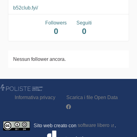
b52club.fyi/
Followers
Seguiti
0
0
Nessun follower ancora.
Informativa privacy
Scarica i file Open Data
Partecipa - Poliste su Facebook
Sito web creato con
software libero
.
(Collegamen