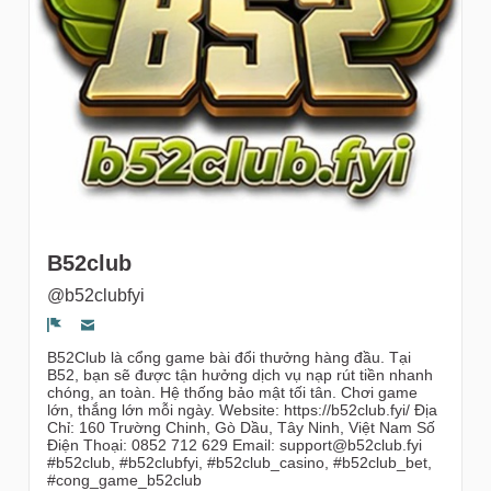
gruppi
B52club
@b52clubfyi
Segnala un problema
B52Club là cổng game bài đổi thưởng hàng đầu. Tại
B52, bạn sẽ được tận hưởng dịch vụ nạp rút tiền nhanh
chóng, an toàn. Hệ thống bảo mật tối tân. Chơi game
lớn, thắng lớn mỗi ngày. Website: https://b52club.fyi/ Địa
Chỉ: 160 Trường Chinh, Gò Dầu, Tây Ninh, Việt Nam Số
Điện Thoại: 0852 712 629 Email: support@b52club.fyi
#b52club, #b52clubfyi, #b52club_casino, #b52club_bet,
#cong_game_b52club