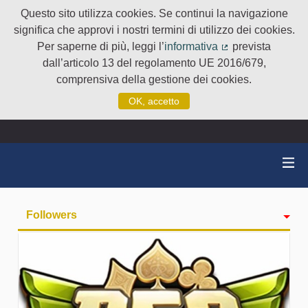
Questo sito utilizza cookies. Se continui la navigazione
significa che approvi i nostri termini di utilizzo dei cookies.
Per saperne di più, leggi l’
informativa
prevista
(Collegamento e
dall’articolo 13 del regolamento UE 2016/679,
comprensiva della gestione dei cookies.
OK, accetto
Followers
Attività
badge
Seguiti