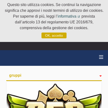
Questo sito utilizza cookies. Se continui la navigazione
significa che approvi i nostri termini di utilizzo dei cookies.
Per saperne di più, leggi l’
informativa
prevista
(Collegamento e
dall’articolo 13 del regolamento UE 2016/679,
comprensiva della gestione dei cookies.
OK, accetto
gruppi
Attività
badge
Seguiti