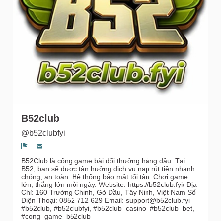
Followers
B52club
@b52clubfyi
Segnala un problema
B52Club là cổng game bài đổi thưởng hàng đầu. Tại
B52, bạn sẽ được tận hưởng dịch vụ nạp rút tiền nhanh
chóng, an toàn. Hệ thống bảo mật tối tân. Chơi game
lớn, thắng lớn mỗi ngày. Website: https://b52club.fyi/ Địa
Chỉ: 160 Trường Chinh, Gò Dầu, Tây Ninh, Việt Nam Số
Điện Thoại: 0852 712 629 Email: support@b52club.fyi
#b52club, #b52clubfyi, #b52club_casino, #b52club_bet,
#cong_game_b52club