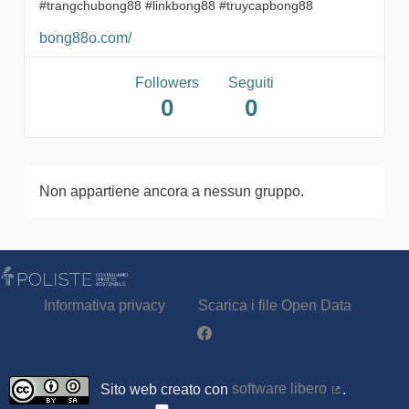
#trangchubong88 #linkbong88 #truycapbong88
bong88o.com/
Followers
Seguiti
0
0
Non appartiene ancora a nessun gruppo.
Informativa privacy
Scarica i file Open Data
Partecipa - Poliste su Facebook
Sito web creato con
software libero
.
(Collegamen