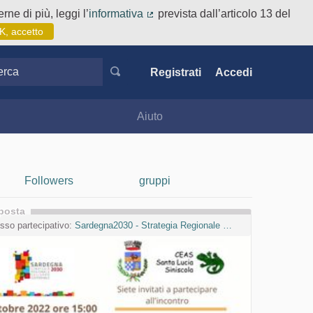
rne di più, leggi l’
informativa
prevista dall’articolo 13 del
(Collegamento esterno)
K, accetto
ca
Registrati
Accedi
Aiuto
Followers
gruppi
posta
sso partecipativo:
Sardegna2030 - Strategia Regionale per lo Sviluppo Sostenibile