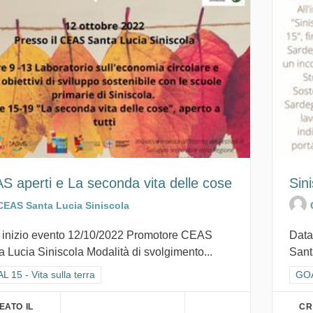
S aperti e La seconda vita delle cose
Sini
CEAS Santa Lucia Siniscola
 inizio evento 12/10/2022 Promotore CEAS
Data
a Lucia Siniscola Modalità di svolgimento...
Sant
ra i risultati per categoria: GOAL 15 - Vita sulla terra
 15 - Vita sulla terra
Filt
GOAL
EATO IL
CR