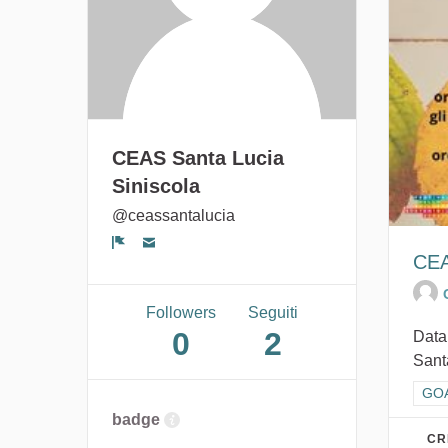
CEAS Santa Lucia
Siniscola
@ceassantalucia
Segnala un problema
CEA
Followers
Seguiti
0
2
Data
Sant
Filt
GOAL
badge
CR