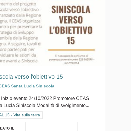
scola verso l'obiettivo 15
CEAS Santa Lucia Siniscola
 inizio evento 24/10/2022 Promotore CEAS
a Lucia Siniscola Modalità di svolgimento...
ra i risultati per categoria: GOAL 15 - Vita sulla terra
 15 - Vita sulla terra
EATO IL