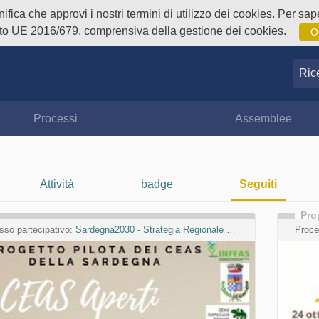
fica che approvi i nostri termini di utilizzo dei cookies. Per sape
o UE 2016/679, comprensiva della gestione dei cookies.
O
Ricer
Processi
Assemblee
Attività
badge
Seguiti
Pro
sso partecipativo:
Sardegna2030 - Strategia Regionale per lo Sviluppo Sostenibile
Proce