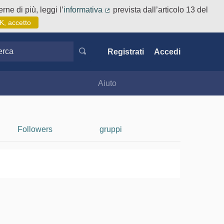
rne di più, leggi l’
informativa
prevista dall’articolo 13 del
(Collegamento esterno)
K, accetto
ca
Registrati
Accedi
Aiuto
Followers
gruppi