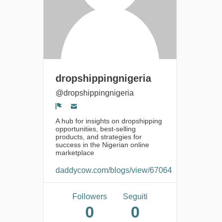
dropshippingnigeria
@dropshippingnigeria
Segnala un problema
A hub for insights on dropshipping
opportunities, best-selling
products, and strategies for
success in the Nigerian online
marketplace
daddycow.com/blogs/view/67064
Followers
Seguiti
0
0