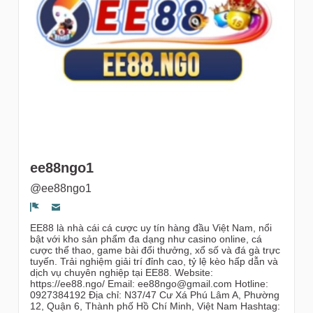
gruppi
ee88ngo1
@ee88ngo1
Segnala un problema
EE88 là nhà cái cá cược uy tín hàng đầu Việt Nam, nổi
bật với kho sản phẩm đa dạng như casino online, cá
cược thể thao, game bài đổi thưởng, xổ số và đá gà trực
tuyến. Trải nghiệm giải trí đỉnh cao, tỷ lệ kèo hấp dẫn và
dịch vụ chuyên nghiệp tại EE88. Website:
https://ee88.ngo/ Email: ee88ngo@gmail.com Hotline:
0927384192 Địa chỉ: N37/47 Cư Xá Phú Lâm A, Phường
12, Quận 6, Thành phố Hồ Chí Minh, Việt Nam Hashtag: