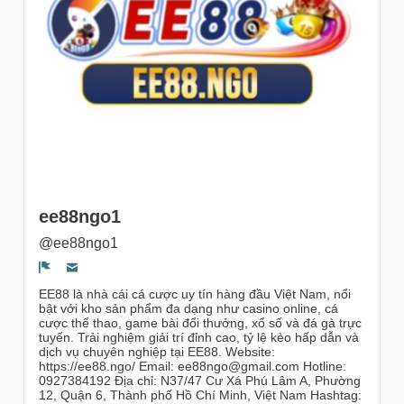
gruppi
ee88ngo1
@ee88ngo1
Segnala un problema
EE88 là nhà cái cá cược uy tín hàng đầu Việt Nam, nổi
bật với kho sản phẩm đa dạng như casino online, cá
cược thể thao, game bài đổi thưởng, xổ số và đá gà trực
tuyến. Trải nghiệm giải trí đỉnh cao, tỷ lệ kèo hấp dẫn và
dịch vụ chuyên nghiệp tại EE88. Website:
https://ee88.ngo/ Email: ee88ngo@gmail.com Hotline:
0927384192 Địa chỉ: N37/47 Cư Xá Phú Lâm A, Phường
12, Quận 6, Thành phố Hồ Chí Minh, Việt Nam Hashtag: