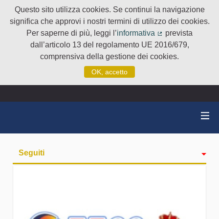
Questo sito utilizza cookies. Se continui la navigazione
significa che approvi i nostri termini di utilizzo dei cookies.
Per saperne di più, leggi l’
informativa
prevista
(Collegamento e
dall’articolo 13 del regolamento UE 2016/679,
comprensiva della gestione dei cookies.
OK, accetto
Seguiti
Attività
badge
Followers