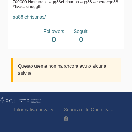
700000 Hashtags : #gg88christmas #gg88 #cacuocgg88
#livecasinogg88
gg88.christmas/
Followers
Seguiti
0
0
Questo utente non ha ancora avuto alcuna
attività.
Informativa privacy
Scarica i file Open Data
Partecipa - Poliste su Facebook