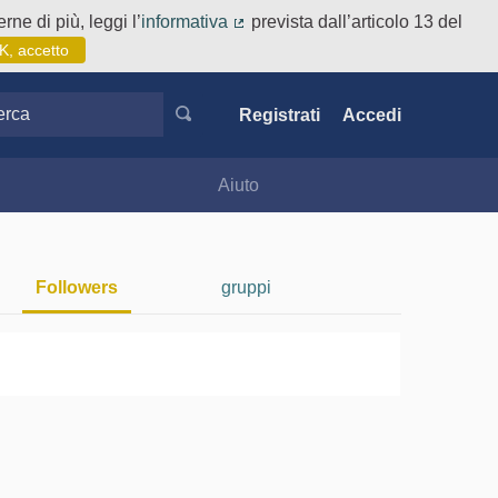
rne di più, leggi l’
informativa
prevista dall’articolo 13 del
(Collegamento esterno)
K, accetto
ca
Registrati
Accedi
Aiuto
Followers
gruppi