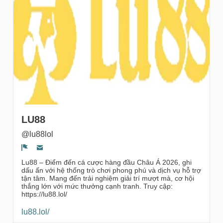
gruppi
LU88
@lu88lol
Segnala un problema
Lu88 – Điểm đến cá cược hàng đầu Châu Á 2026, ghi
dấu ấn với hệ thống trò chơi phong phú và dịch vụ hỗ trợ
tận tâm. Mang đến trải nghiệm giải trí mượt mà, cơ hội
thắng lớn với mức thưởng cạnh tranh. Truy cập:
https://lu88.lol/
lu88.lol/