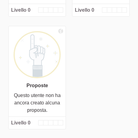
Livello 0
Livello 0
Proposte
Questo utente non ha
ancora creato alcuna
proposta.
Livello 0