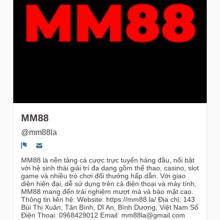
gruppi
MM88
@mm88la
Segnala un problema
MM88 là nền tảng cá cược trực tuyến hàng đầu, nổi bật
với hệ sinh thái giải trí đa dạng gồm thể thao, casino, slot
game và nhiều trò chơi đổi thưởng hấp dẫn. Với giao
diện hiện đại, dễ sử dụng trên cả điện thoại và máy tính,
MM88 mang đến trải nghiệm mượt mà và bảo mật cao.
Thông tin liên hệ: Website: https://mm88.la/ Địa chỉ: 143
Bùi Thị Xuân, Tân Bình, Dĩ An, Bình Dương, Việt Nam Số
Điện Thoại: 0968429012 Email: mm88la@gmail.com