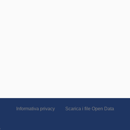
Informativa privacy
Scarica i file Open Data
.