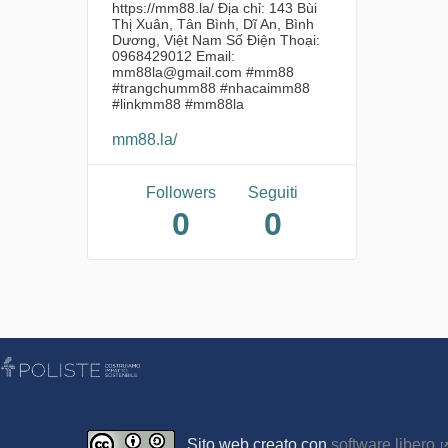
https://mm88.la/ Địa chỉ: 143 Bùi
Thị Xuân, Tân Bình, Dĩ An, Bình
Dương, Việt Nam Số Điện Thoại:
0968429012 Email:
mm88la@gmail.com #mm88
#trangchumm88 #nhacaimm88
#linkmm88 #mm88la
mm88.la/
Followers
Seguiti
0
0
Sito web creato con
software libero