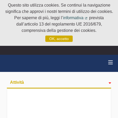
Questo sito utilizza cookies. Se continui la navigazione
significa che approvi i nostri termini di utilizzo dei cookies.
Per saperne di più, leggi l’
informativa
prevista
(Collegamento e
dall’articolo 13 del regolamento UE 2016/679,
comprensiva della gestione dei cookies.
OK, accetto
Attività
badge
Seguiti
Followers