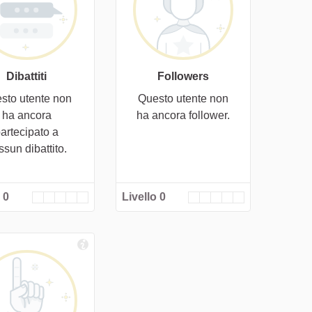
Dibattiti
Followers
sto utente non
Questo utente non
ha ancora
ha ancora follower.
artecipato a
ssun dibattito.
 0
Livello 0