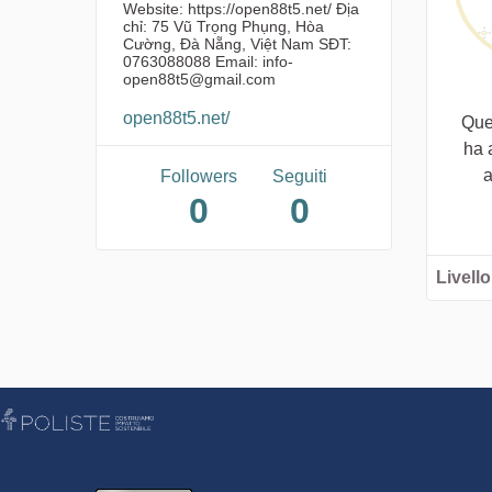
Website: https://open88t5.net/ Địa
chỉ: 75 Vũ Trọng Phụng, Hòa
Cường, Đà Nẵng, Việt Nam SĐT:
0763088088 Email: info-
open88t5@gmail.com
open88t5.net/
Que
ha 
a
Followers
Seguiti
0
0
Livello