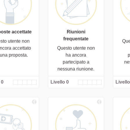
oste accettate
Riunioni
frequentate
sto utente non
Que
ncora accettato
Questo utente non
cuna proposta.
ha ancora
p
partecipato a
ne
nessuna riunione.
 0
Livello 0
Livello