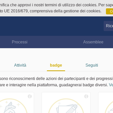
fica che approvi i nostri termini di utilizzo dei cookies. Per sape
o UE 2016/679, comprensiva della gestione dei cookies.
O
Ricer
Processi
Assemblee
Attività
badge
Seguiti
sono riconoscimenti delle azioni dei partecipanti e dei progressi
are e interagire nella piattaforma, guadagnerai badge diversi.
Ve