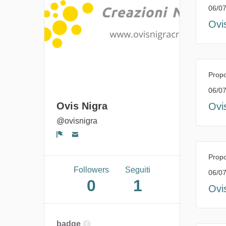
06/07
Ovi
Propo
06/07
Ovis Nigra
Ovi
@ovisnigra
Segnala un problema
Propo
Followers
Seguiti
06/07
0
1
Ovi
badge