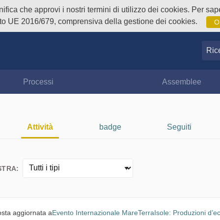
fica che approvi i nostri termini di utilizzo dei cookies. Per sape
o UE 2016/679, comprensiva della gestione dei cookies.
O
Ricer
Processi
Assemblee
Attività
badge
Seguiti
TRA:
sta aggiornata a
Evento Internazionale MareTerraIsole: Produzioni d’e