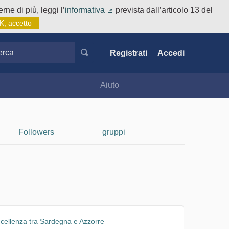
rne di più, leggi l’
informativa
prevista dall’articolo 13 del
(Collegamento esterno)
K, accetto
ca
Registrati
Accedi
Aiuto
Followers
gruppi
ccellenza tra Sardegna e Azzorre