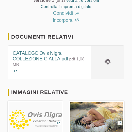
Versione 1
(di 1)
vedi altre versioni
Controlla l'impronta digitale
Condividi
Incorpora
DOCUMENTI RELATIVI
CATALOGO Ovis Nigra
COLLEZIONE GIALLA.pdf
pdf 1,08
MB
(Collegamento esterno)
IMMAGINI RELATIVE
(Collegamento esterno)
(Coll