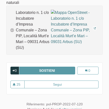
naturali
Laboratorio n. 1 c/o
Incubatore
d’Impresa
Comunale – Zona
(Collega
PIP, Località Murt’e
Mari – 09031 Arbus
(SU)
0
SOSTIENI
OVIS NIGRA CREAZIONI NATURA
Ovis Nigra Crea
0
25
Segui
Ovis Nigra Creazioni Naturali
25 sostenitori
Riferimento: pol-PROP-2022-07-120