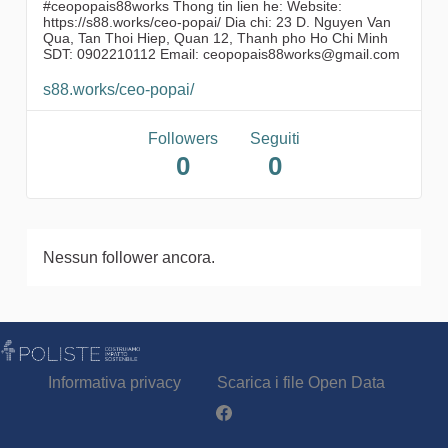
#ceopopais88works Thong tin lien he: Website:
https://s88.works/ceo-popai/ Dia chi: 23 D. Nguyen Van
Qua, Tan Thoi Hiep, Quan 12, Thanh pho Ho Chi Minh
SDT: 0902210112 Email: ceopopais88works@gmail.com
s88.works/ceo-popai/
Followers
Seguiti
0
0
Nessun follower ancora.
Informativa privacy
Scarica i file Open Data
Partecipa - Poliste su Facebook