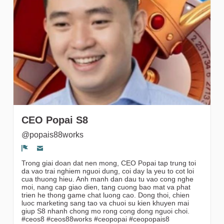
gruppi
CEO Popai S8
@popais88works
Segnala un problema
Trong giai doan dat nen mong, CEO Popai tap trung toi
da vao trai nghiem nguoi dung, coi day la yeu to cot loi
cua thuong hieu. Anh manh dan dau tu vao cong nghe
moi, nang cap giao dien, tang cuong bao mat va phat
trien he thong game chat luong cao. Dong thoi, chien
luoc marketing sang tao va chuoi su kien khuyen mai
giup S8 nhanh chong mo rong cong dong nguoi choi.
#ceos8 #ceos88works #ceopopai #ceopopais8