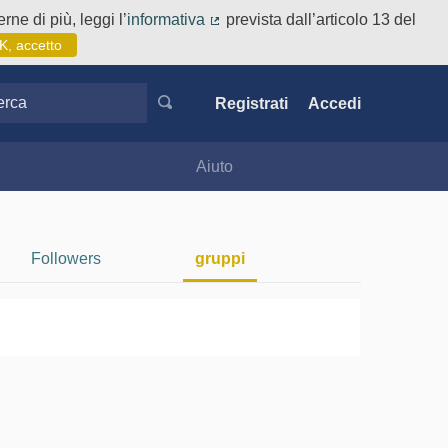
rne di più, leggi l’
informativa
prevista dall’articolo 13 del
(Collegamento esterno)
K, accetto
ca
Registrati
Accedi
Aiuto
Followers
gruppi