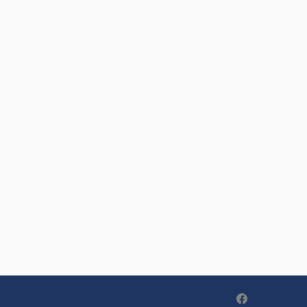
Partecipa - Po