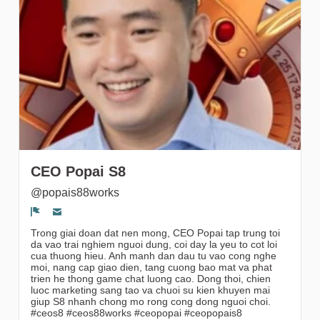
gruppi
CEO Popai S8
@popais88works
Segnala un problema
Trong giai doan dat nen mong, CEO Popai tap trung toi
da vao trai nghiem nguoi dung, coi day la yeu to cot loi
cua thuong hieu. Anh manh dan dau tu vao cong nghe
moi, nang cap giao dien, tang cuong bao mat va phat
trien he thong game chat luong cao. Dong thoi, chien
luoc marketing sang tao va chuoi su kien khuyen mai
giup S8 nhanh chong mo rong cong dong nguoi choi.
#ceos8 #ceos88works #ceopopai #ceopopais8