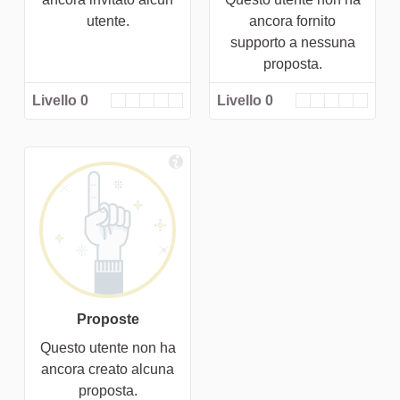
utente.
ancora fornito
supporto a nessuna
proposta.
Livello 0
Livello 0
Proposte
Questo utente non ha
ancora creato alcuna
proposta.