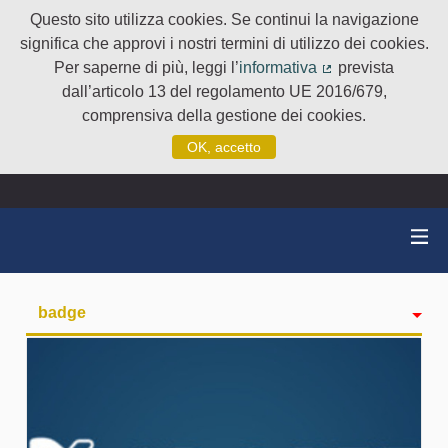
Questo sito utilizza cookies. Se continui la navigazione
significa che approvi i nostri termini di utilizzo dei cookies.
Per saperne di più, leggi l’
informativa
prevista
(Collegamento e
dall’articolo 13 del regolamento UE 2016/679,
comprensiva della gestione dei cookies.
OK, accetto
badge
Attività
Seguiti
Followers