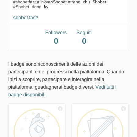
#sbobetfast #linkvaoSbobet #trang_chu_Sbobet
#Sbobet_dang_ky
sbobet.fast/
Followers
Seguiti
0
0
I badge sono riconoscimenti delle azioni dei
partecipanti e dei progressi nella piattaforma. Quando
inizi a scoprire, partecipare e interagire nella
piattaforma, guadagnerai badge diversi.
Vedi tutti i
badge disponibili.