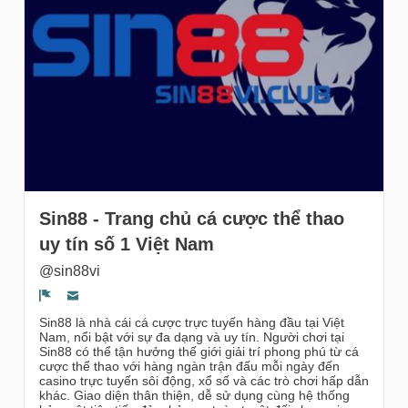
gruppi
Sin88 - Trang chủ cá cược thể thao
uy tín số 1 Việt Nam
@sin88vi
Segnala un problema
Sin88 là nhà cái cá cược trực tuyến hàng đầu tại Việt
Nam, nổi bật với sự đa dạng và uy tín. Người chơi tại
Sin88 có thể tận hưởng thế giới giải trí phong phú từ cá
cược thể thao với hàng ngàn trận đấu mỗi ngày đến
casino trực tuyến sôi động, xổ số và các trò chơi hấp dẫn
khác. Giao diện thân thiện, dễ sử dụng cùng hệ thống