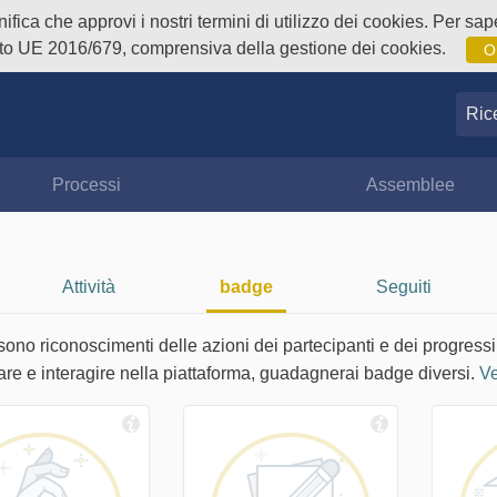
fica che approvi i nostri termini di utilizzo dei cookies. Per sape
o UE 2016/679, comprensiva della gestione dei cookies.
O
Ricer
Processi
Assemblee
Attività
badge
Seguiti
sono riconoscimenti delle azioni dei partecipanti e dei progressi
are e interagire nella piattaforma, guadagnerai badge diversi.
Ve