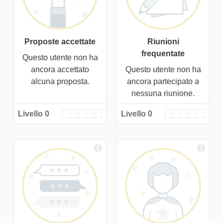
Proposte accettate
Riunioni
frequentate
Questo utente non ha
ancora accettato
Questo utente non ha
alcuna proposta.
ancora partecipato a
nessuna riunione.
Livello 0
Livello 0