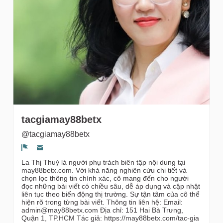
gruppi
tacgiamay88betx
@tacgiamay88betx
Segnala un problema
La Thị Thuỳ là người phụ trách biên tập nội dung tại
may88betx.com. Với khả năng nghiên cứu chi tiết và
chọn lọc thông tin chính xác, cô mang đến cho người
đọc những bài viết có chiều sâu, dễ áp dụng và cập nhật
liên tục theo biến động thị trường. Sự tận tâm của cô thể
hiện rõ trong từng bài viết. Thông tin liên hệ: Email:
admin@may88betx.com Địa chỉ: 151 Hai Bà Trưng,
Quận 1, TP.HCM Tác giả: https://may88betx.com/tac-gia