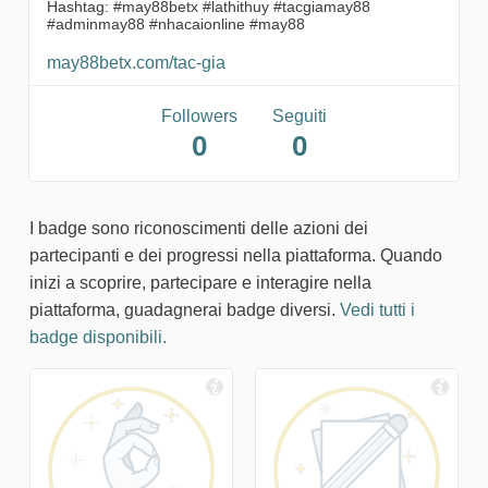
Hashtag: #may88betx #lathithuy #tacgiamay88
#adminmay88 #nhacaionline #may88
may88betx.com/tac-gia
Followers
Seguiti
0
0
I badge sono riconoscimenti delle azioni dei
partecipanti e dei progressi nella piattaforma. Quando
inizi a scoprire, partecipare e interagire nella
piattaforma, guadagnerai badge diversi.
Vedi tutti i
badge disponibili.