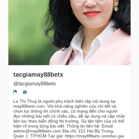
gruppi
tacgiamay88betx
@tacgiamay88betx
Segnala un problema
La Thị Thuỳ là người phụ trách biên tập nội dung tại
may88betx.com. Với khả năng nghiên cứu chi tiết và
chọn lọc thông tin chính xác, cô mang đến cho người
đọc những bài viết có chiều sâu, dễ áp dụng và cập nhật
liên tục theo biến động thị trường. Sự tận tâm của cô thể
hiện rõ trong từng bài viết. Thông tin liên hệ: Email:
admin@may88betx.com Địa chỉ: 151 Hai Bà Trưng,
Quận 1, TP.HCM Tác giả: https://may88betx.com/tac-gia