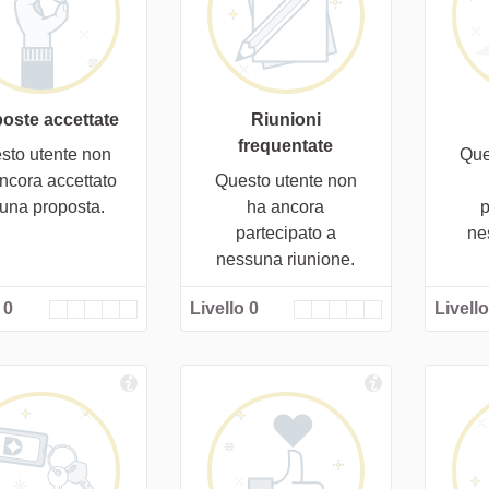
oste accettate
Riunioni
frequentate
sto utente non
Que
ncora accettato
Questo utente non
cuna proposta.
ha ancora
p
partecipato a
ne
nessuna riunione.
 0
Livello 0
Livello