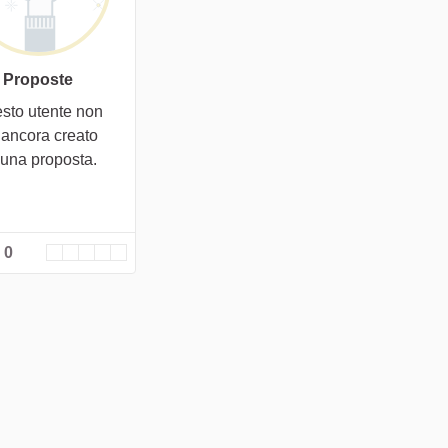
Proposte
sto utente non
 ancora creato
cuna proposta.
 0