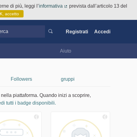
rne di più, leggi l’
informativa
prevista dall’articolo 13 del
(Collegamento esterno)
K, accetto
ca
Registrati
Accedi
Aiuto
Followers
gruppi
 nella piattaforma. Quando inizi a scoprire,
di tutti i badge disponibili.