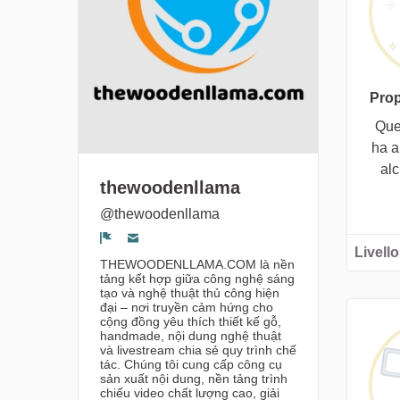
Prop
Que
ha a
al
thewoodenllama
@thewoodenllama
Livello
Segnala un problema
THEWOODENLLAMA.COM là nền
tảng kết hợp giữa công nghệ sáng
tạo và nghệ thuật thủ công hiện
đại – nơi truyền cảm hứng cho
cộng đồng yêu thích thiết kế gỗ,
handmade, nội dung nghệ thuật
và livestream chia sẻ quy trình chế
tác. Chúng tôi cung cấp công cụ
sản xuất nội dung, nền tảng trình
chiếu video chất lượng cao, giải