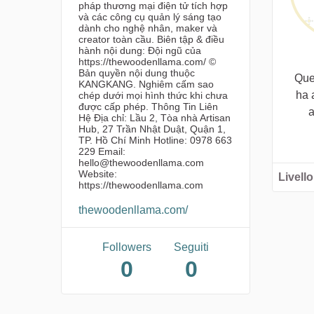
pháp thương mại điện tử tích hợp
và các công cụ quản lý sáng tạo
dành cho nghệ nhân, maker và
creator toàn cầu. Biên tập & điều
hành nội dung: Đội ngũ của
https://thewoodenllama.com/ ©
Bản quyền nội dung thuộc
Que
KANGKANG. Nghiêm cấm sao
ha 
chép dưới mọi hình thức khi chưa
được cấp phép. Thông Tin Liên
a
Hệ Địa chỉ: Lầu 2, Tòa nhà Artisan
Hub, 27 Trần Nhật Duật, Quận 1,
TP. Hồ Chí Minh Hotline: 0978 663
229 Email:
hello@thewoodenllama.com
Website:
Livello
https://thewoodenllama.com
thewoodenllama.com/
Followers
Seguiti
0
0