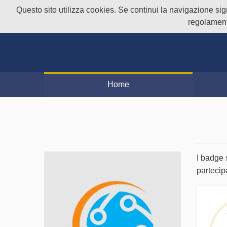
Questo sito utilizza cookies. Se continui la navigazione signi
regolament
Home
I badge 
partecip