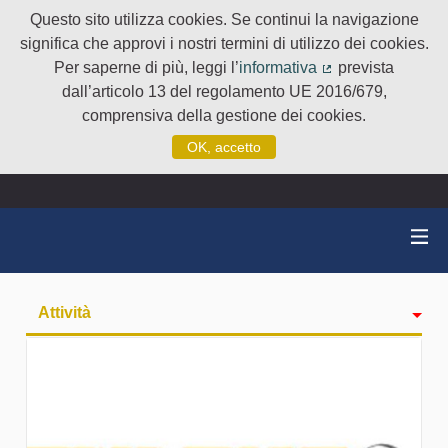
Questo sito utilizza cookies. Se continui la navigazione
significa che approvi i nostri termini di utilizzo dei cookies.
Per saperne di più, leggi l’
informativa
prevista
(Collegamento e
dall’articolo 13 del regolamento UE 2016/679,
comprensiva della gestione dei cookies.
OK, accetto
Attività
badge
Seguiti
Followers