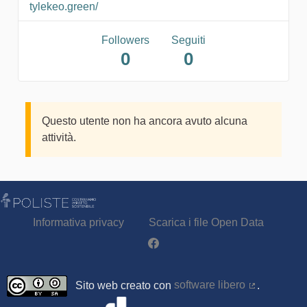
tylekeo.green/
Followers
Seguiti
0
0
Questo utente non ha ancora avuto alcuna
attività.
Informativa privacy
Scarica i file Open Data
Partecipa - Poliste su Facebook
Sito web creato con
software libero
.
(Collegamen