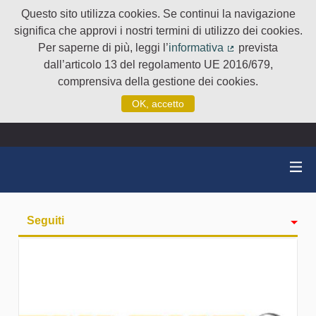
Questo sito utilizza cookies. Se continui la navigazione
significa che approvi i nostri termini di utilizzo dei cookies.
Per saperne di più, leggi l’
informativa
prevista
(Collegamento e
dall’articolo 13 del regolamento UE 2016/679,
comprensiva della gestione dei cookies.
OK, accetto
Seguiti
Attività
badge
Followers