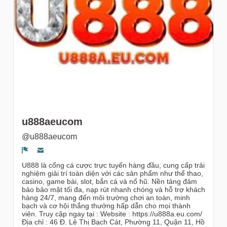
gruppi
u888aeucom
@u888aeucom
Segnala un problema
U888 là cổng cá cược trực tuyến hàng đầu, cung cấp trải
nghiệm giải trí toàn diện với các sản phẩm như thể thao,
casino, game bài, slot, bắn cá và nổ hũ. Nền tảng đảm
bảo bảo mật tối đa, nạp rút nhanh chóng và hỗ trợ khách
hàng 24/7, mang đến môi trường chơi an toàn, minh
bạch và cơ hội thắng thưởng hấp dẫn cho mọi thành
viên. Truy cập ngay tại : Website : https://u888a.eu.com/
Địa chỉ : 46 Đ. Lê Thị Bạch Cát, Phường 11, Quận 11, Hồ