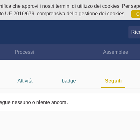
fica che approvi i nostri termini di utilizzo dei cookies. Per sape
o UE 2016/679, comprensiva della gestione dei cookies.
O
Ricer
Processi
Assemblee
Attività
badge
Seguiti
egue nessuno o niente ancora.