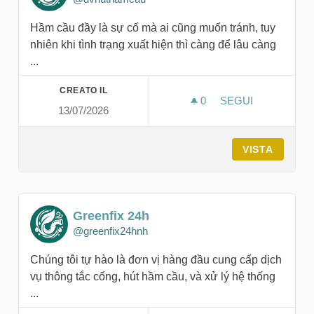
Hầm cầu đầy là sự cố mà ai cũng muốn tránh, tuy
nhiên khi tình trạng xuất hiện thì càng để lâu càng
...
CREATO IL
0
0 SOSTENITORI
SEGUI
13/07/2026
GREENFIX 24H
VISTA
Greenfix 24h
@greenfix24hnh
Chúng tôi tự hào là đơn vị hàng đầu cung cấp dịch
vụ thông tắc cống, hút hầm cầu, và xử lý hệ thống
...