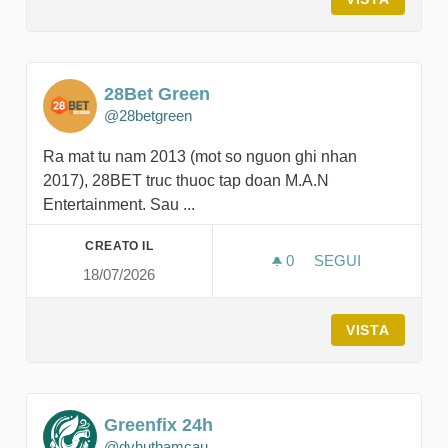
28Bet Green
@28betgreen
Ra mat tu nam 2013 (mot so nguon ghi nhan
2017), 28BET truc thuoc tap doan M.A.N
Entertainment. Sau ...
CREATO IL
0
0 SOSTENITORI
SEGUI
18/07/2026
28BET GREEN
VISTA
Greenfix 24h
@dvhuthamcau