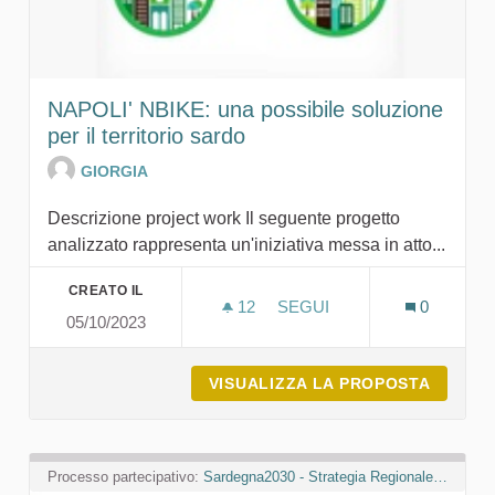
NAPOLI' NBIKE: una possibile soluzione
per il territorio sardo
GIORGIA
Descrizione project work Il seguente progetto
analizzato rappresenta un'iniziativa messa in atto...
CREATO IL
12
12 SOSTENITORI
SEGUI
0
05/10/2023
NAPOLI' NBIKE: UNA POSS
VISUALIZZA LA PROPOSTA
NAPOLI
Processo partecipativo:
Sardegna2030 - Strategia Regionale per lo Sviluppo Sostenibile