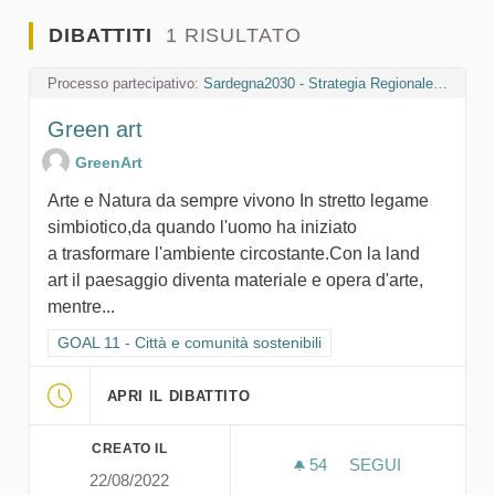
DIBATTITI
1 RISULTATO
Processo partecipativo:
Sardegna2030 - Strategia Regionale per lo Sviluppo Sostenibile
Green art
GreenArt
Arte e Natura da sempre vivono In stretto legame
simbiotico,da quando l'uomo ha iniziato
a trasformare l'ambiente circostante.Con la land
art il paesaggio diventa materiale e opera d'arte,
mentre...
Filtra i risultati per categoria: GOAL 11 - Città e comunità sosten
GOAL 11 - Città e comunità sostenibili
APRI IL DIBATTITO
CREATO IL
54
54 SOSTENITORI
SEGUI
22/08/2022
GREEN ART