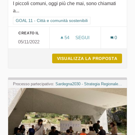
I piccoli comuni, oggi più che mai, sono chiamati
a...
Filtra i risultati per categoria: GOAL 11 - Città e comunità sosten
GOAL 11 - Città e comunità sostenibili
CREATO IL
54
54 SOSTENITORI
SEGUI
0
05/11/2022
ILLUMINAMENTE & S.E.I
VISUALIZZA LA PROPOSTA
ILLUMI
Processo partecipativo:
Sardegna2030 - Strategia Regionale per lo Sviluppo Sostenibile