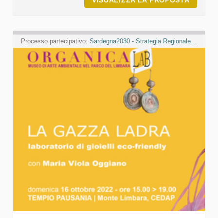
VISUALIZZA LA PROPOSTA
ORGANI
Processo partecipativo:
Sardegna2030 - Strategia Regionale per lo Sviluppo Sostenibile