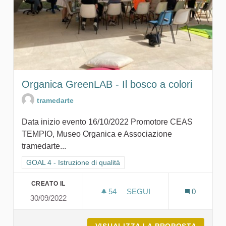
Organica GreenLAB - Il bosco a colori
tramedarte
Data inizio evento 16/10/2022 Promotore CEAS
TEMPIO, Museo Organica e Associazione
tramedarte...
Filtra i risultati per categoria: GOAL 4 - Istruzione di qualità
GOAL 4 - Istruzione di qualità
CREATO IL
54
54 SOSTENITORI
SEGUI
0
30/09/2022
ORGANICA GREENLAB - IL