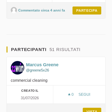
Commentato circa 4 anni fa
PARTECIPA
PARTECIPANTI
51 RISULTATI
Marcus Greene
@greene5x26
commercial cleaning
CREATO IL
0
0 SOSTENITORI
SEGUI
31/07/2026
MARCUS GREEN
VISTA