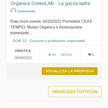
Organica GreenLAB - La gazza ladra
tramedarte
Data inizio evento 16/10/2022 Promotore CEAS
TEMPIO, Museo Organica e Associazione
tramedarte...
Filtra i risultati per categoria: GOAL 12 - Consumo e produzion
GOAL 12 - Consumo e produzione responsabili
CREATO IL
54
54 SOSTENITORI
SEGUI
0
30/09/2022
ORGANICA GREENLAB - LA
VISUALIZZA LA PROPOSTA
ORGANI
VISUALIZZA TUTTO (10)