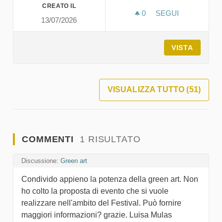
CREATO IL
0
0 SOSTENITORI
SEGUI
13/07/2026
GREENFIX 24H
VISTA
VISUALIZZA TUTTO (51)
COMMENTI
1 RISULTATO
Discussione:
Green art
Condivido appieno la potenza della green art. Non
ho colto la proposta di evento che si vuole
realizzare nell'ambito del Festival. Può fornire
maggiori informazioni? grazie. Luisa Mulas