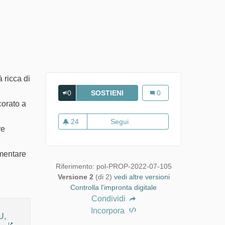
 ricca di
0
SOSTIENI
PANIFICIO ANTONIO PIRAS D
Panificio Antonio Piras 
0
corato a
24
Segui
Panificio Antonio Piras di Marc
re
24 sostenitori
imentare
Riferimento: pol-PROP-2022-07-105
Versione 2
(di 2)
vedi altre versioni
Controlla l'impronta digitale
Condividi
Incorpora