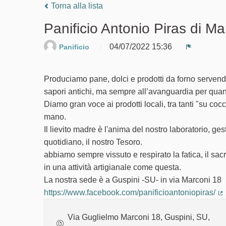
Torna alla lista
Panificio Antonio Piras di Ma
04/07/2022 15:36
Panificio
Segnala u
Produciamo pane, dolci e prodotti da forno servendoci
sapori antichi, ma sempre all’avanguardia per quant
Diamo gran voce ai prodotti locali, tra tanti "su c
mano.
Il lievito madre è l'anima del nostro laboratorio, g
quotidiano, il nostro Tesoro.
abbiamo sempre vissuto e respirato la fatica, il sa
in una attività artigianale come questa.
La nostra sede è a Guspini -SU- in via Marconi 18
https://www.facebook.com/panificioantoniopiras/
(C
Via Guglielmo Marconi 18, Guspini, SU,