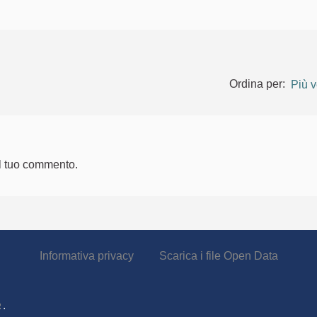
Ordina per:
Più v
l tuo commento.
Informativa privacy
Scarica i file Open Data
.