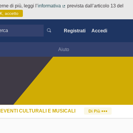
rne di più, leggi l’
informativa
prevista dall’articolo 13 del
(Collegamento esterno)
K, accetto
ca
Registrati
Accedi
Aiuto
EVENTI CULTURALI E MUSICALI
Di Più