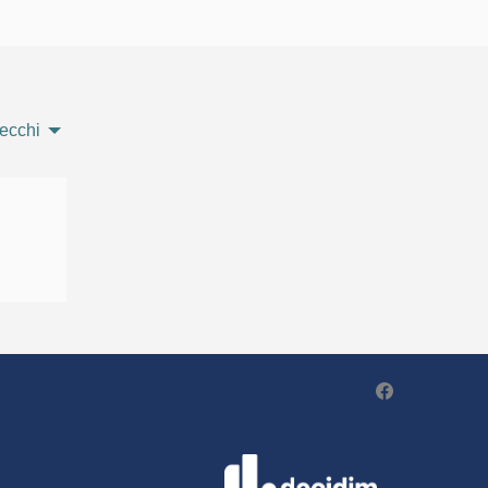
ecchi
Partecipa - Po