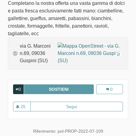
Completano la nostra offerta una vasta gamma di dolci
e pasta fresca esclusivamente fatti mano: ciambelline,
gallettine, gueffus, amaretti, pabassini, bianchini,
crostate, formaggelle, frittelle, panettoni, ravioli,
tagliatelle, ecc
via G. Marconi
n.69, 09036
(Collega
Guspini (SU)
0
SOSTIENI
LA SPIGA D'ORO DI MARCO MA
La Spiga d'Oro
0
25
Segui
La Spiga d'Oro di Marco Man
25 sostenitori
Riferimento: pol-PROP-2022-07-109