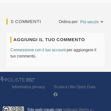
0 COMMENTI
Ordina per:
Più vecchi
AGGIUNGI IL TUO COMMENTO
Connessione con il tuo account
per aggiungere il
tuo commento.
Informativa privacy
Scarica i file Open Data
Partecipa - Poliste su Facebook
Sito web creato con
software libero
.