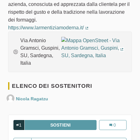
azienda, conosciuta ed apprezzata dalla clientela per il
rispetto del gusto e della tradizione nella lavorazione
dei formaggi.
https://www.larmentiziamoderna.it/
(Collegamento esterno)
Via Antonio
Gramsci, Guspini,
(Collega
SU, Sardegna,
Italia
ELENCO DEI SOSTENITORI
Nicola Ragatzu
1
SOSTIENI
L'ARMENTIZIA MODERNA SOCI
L'armentizia M
0