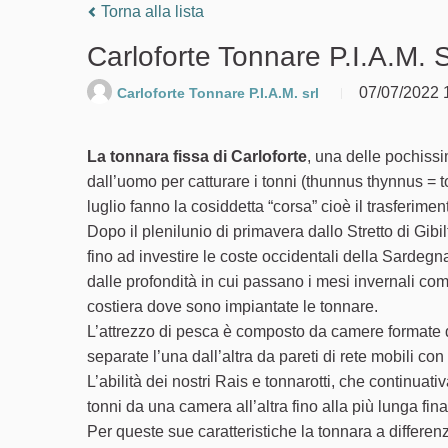
Torna alla lista
Carloforte Tonnare P.I.A.M. S.
07/07/2022
Carloforte Tonnare P.I.A.M. srl
La tonnara fissa di Carloforte
, una delle pochissi
dall’uomo per catturare i tonni (thunnus thynnus = t
luglio fanno la cosiddetta “corsa” cioè il trasferime
Dopo il plenilunio di primavera dallo Stretto di Gi
fino ad investire le coste occidentali della Sardegn
dalle profondità in cui passano i mesi invernali comin
costiera dove sono impiantate le tonnare.
L’attrezzo di pesca è composto da camere formate d
separate l’una dall’altra da pareti di rete mobili con
L’abilità dei nostri Rais e tonnarotti, che continua
tonni da una camera all’altra fino alla più lunga fin
Per queste sue caratteristiche la tonnara a differenza