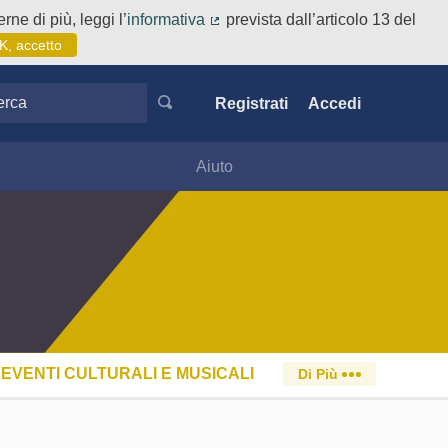
rne di più, leggi l’
informativa
prevista dall’articolo 13 del
(Collegamento esterno)
K, accetto
ca
Registrati
Accedi
Aiuto
EVENTI CULTURALI E MUSICALI
Di Più