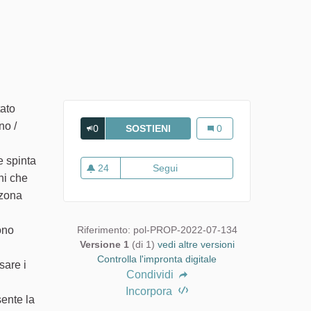
tato
no /
0
SOSTIENI
CARLOFORTE TONNARE P.I.A.
Carloforte Tonnare P.I.A
0
e spinta
24
Segui
Carloforte Tonnare P.I.A.M. S.r.
ni che
24 sostenitori
 zona
ono
Riferimento: pol-PROP-2022-07-134
Versione 1
(di 1)
vedi altre versioni
Controlla l'impronta digitale
sare i
Condividi
Incorpora
sente la