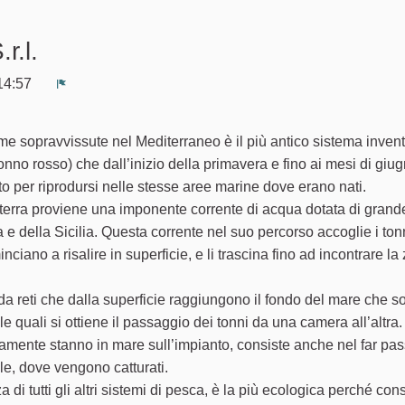
r.l.
 14:57
Segnala un problema
me sopravvissute nel Mediterraneo è il più antico sistema inven
onno rosso) che dall’inizio della primavera e fino ai mesi di giug
nto per riprodursi nelle stesse aree marine dove erano nati.
bilterra proviene una imponente corrente di acqua dotata di grand
a e della Sicilia. Questa corrente nel suo percorso accoglie i ton
ciano a risalire in superficie, e li trascina fino ad incontrare la
a reti che dalla superficie raggiungono il fondo del mare che s
 le quali si ottiene il passaggio dei tonni da una camera all’altra.
tivamente stanno in mare sull’impianto, consiste anche nel far pas
ale, dove vengono catturati.
 di tutti gli altri sistemi di pesca, è la più ecologica perché con