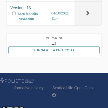
Versione 13
04/10/2022
Sara Mandis
11:44
Pusceddu
VERSIONI
13
TORNA ALLA PROPOSTA
Informativa privacy
Scarica i file Open Data
Partecipa - Poliste su Facebook