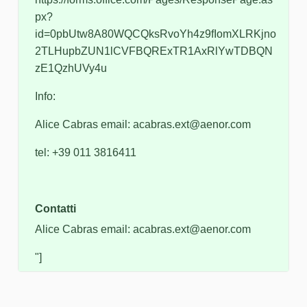
px?
id=0pbUtw8A80WQCQksRvoYh4z9fIomXLRKjno
2TLHupbZUN1lCVFBQRExTR1AxRlYwTDBQN
zE1QzhUVy4u
Info:
Alice Cabras email: acabras.ext@aenor.com
tel: +39 011 3816411
Contatti
Alice Cabras email: acabras.ext@aenor.com
"]