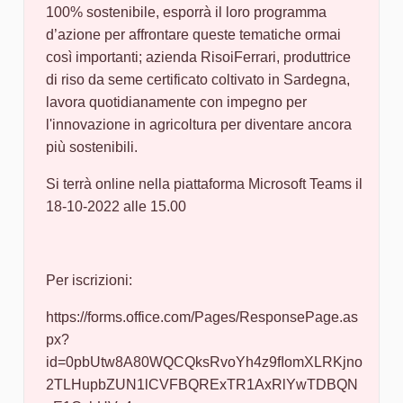
100% sostenibile, esporrà il loro programma
d’azione per affrontare queste tematiche ormai
così importanti; azienda RisoiFerrari, produttrice
di riso da seme certificato coltivato in Sardegna,
lavora quotidianamente con impegno per
l'innovazione in agricoltura per diventare ancora
più sostenibili.
Si terrà online nella piattaforma Microsoft Teams il
18-10-2022 alle 15.00
Per iscrizioni:
https://forms.office.com/Pages/ResponsePage.as
px?
id=0pbUtw8A80WQCQksRvoYh4z9fIomXLRKjno
2TLHupbZUN1lCVFBQRExTR1AxRlYwTDBQN