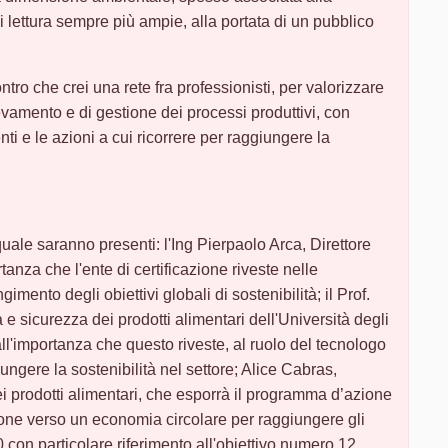
di lettura sempre più ampie, alla portata di un pubblico
ontro che crei una rete fra professionisti, per valorizzare
vamento e di gestione dei processi produttivi, con
nti e le azioni a cui ricorrere per raggiungere la
uale saranno presenti: l'Ing Pierpaolo Arca, Direttore
nza che l'ente di certificazione riveste nelle
imento degli obiettivi globali di sostenibilità; il Prof.
e sicurezza dei prodotti alimentari dell'Università degli
all'importanza che questo riveste, al ruolo del tecnologo
iungere la sostenibilità nel settore; Alice Cabras,
 prodotti alimentari, che esporrà il programma d’azione
zione verso un economia circolare per raggiungere gli
0 con particolare riferimento all'obiettivo numero 12