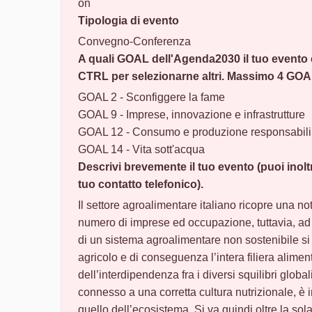
on
Tipologia di evento
Convegno-Conferenza
A quali GOAL dell'Agenda2030 il tuo evento
CTRL per selezionarne altri. Massimo 4 GOA
GOAL 2 - Sconfiggere la fame
GOAL 9 - Imprese, innovazione e infrastrutture
GOAL 12 - Consumo e produzione responsabili
GOAL 14 - Vita sott'acqua
Descrivi brevemente il tuo evento (puoi inoltre
tuo contatto telefonico).
Il settore agroalimentare italiano ricopre una not
numero di imprese ed occupazione, tuttavia, ad o
di un sistema agroalimentare non sostenibile si t
agricolo e di conseguenza l’intera filiera alime
dell’interdipendenza fra i diversi squilibri globa
connesso a una corretta cultura nutrizionale, è
quello dell’ecosistema. Si va quindi oltre la s