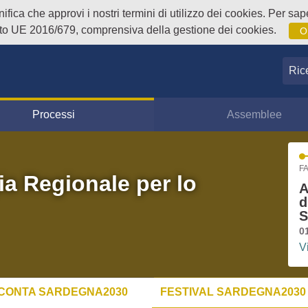
fica che approvi i nostri termini di utilizzo dei cookies. Per sape
o UE 2016/679, comprensiva della gestione dei cookies.
O
Ricer
Processi
Assemblee
FA
ia Regionale per lo
A
d
S
0
V
CONTA SARDEGNA2030
FESTIVAL SARDEGNA2030