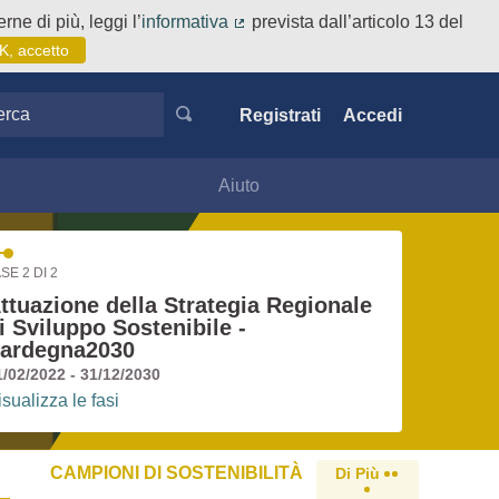
rne di più, leggi l’
informativa
prevista dall’articolo 13 del
(Collegamento esterno)
K, accetto
ca
Registrati
Accedi
Aiuto
SE 2 DI 2
ttuazione della Strategia Regionale
i Sviluppo Sostenibile -
ardegna2030
1/02/2022 - 31/12/2030
isualizza le fasi
CAMPIONI DI SOSTENIBILITÀ
Di Più