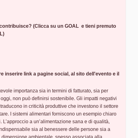
 contribuisce? (Clicca su un GOAL e tieni premuto
L)
 inserire link a pagine social, al sito dell'evento e il
evole importanza sia in termini di fatturato, sia per
ggi, non può definirsi sostenibile. Gli impatti negativi
raducono in criticità produttive che investono il settore
ntare. I sistemi alimentari forniscono un esempio chiaro
li. L’approccio a un’alimentazione sana e di qualità,
 indispensabile sia al benessere delle persone sia a
ola dimensione ambientale, spesso associata alla